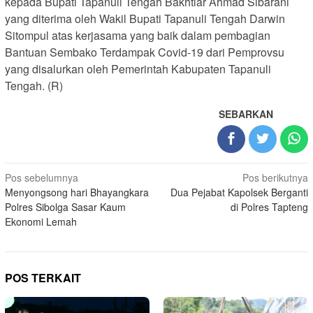
kepada Bupati Tapanuli Tengah Bakhtiar Ahmad Sibarani
yang diterima oleh Wakil Bupati Tapanuli Tengah Darwin
Sitompul atas kerjasama yang baik dalam pembagian
Bantuan Sembako Terdampak Covid-19 dari Pemprovsu
yang disalurkan oleh Pemerintah Kabupaten Tapanuli
Tengah. (R)
SEBARKAN
Navigasi
Pos sebelumnya
Pos berikutnya
Menyongsong hari Bhayangkara
Dua Pejabat Kapolsek Berganti
pos
Polres Sibolga Sasar Kaum
di Polres Tapteng
Ekonomi Lemah
POS TERKAIT