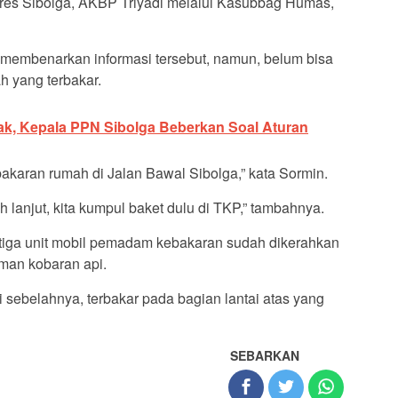
olres Sibolga, AKBP Triyadi melalui Kasubbag Humas,
embenarkan informasi tersebut, namun, belum bisa
ah yang terbakar.
ak, Kepala PPN Sibolga Beberkan Soal Aturan
ebakaran rumah di Jalan Bawal Sibolga,” kata Sormin.
h lanjut, kita kumpul baket dulu di TKP,” tambahnya.
, tiga unit mobil pemadam kebakaran sudah dikerahkan
man kobaran api.
 sebelahnya, terbakar pada bagian lantai atas yang
SEBARKAN