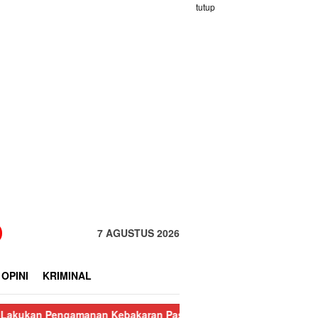
tutup
7 AGUSTUS 2026
OPINI
KRIMINAL
ngamanan Kebakaran Pasar Nauli
Kurang dari 24 Jam, Polisi Ri