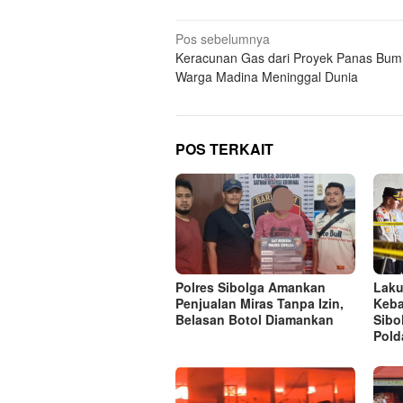
Navigasi
Pos sebelumnya
Keracunan Gas dari Proyek Panas Bumi
pos
Warga Madina Meninggal Dunia
POS TERKAIT
Polres Sibolga Amankan
Laku
Penjualan Miras Tanpa Izin,
Keba
Belasan Botol Diamankan
Sibo
Pold