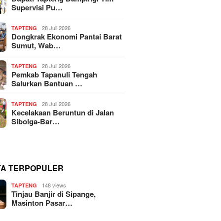
Supervisi Pu…
28 Juli 2026
TAPTENG
Dongkrak Ekonomi Pantai Barat
Sumut, Wab…
28 Juli 2026
TAPTENG
Pemkab Tapanuli Tengah
Salurkan Bantuan …
28 Juli 2026
TAPTENG
Kecelakaan Beruntun di Jalan
Sibolga-Bar…
TA TERPOPULER
148 views
TAPTENG
Tinjau Banjir di Sipange,
Masinton Pasar…