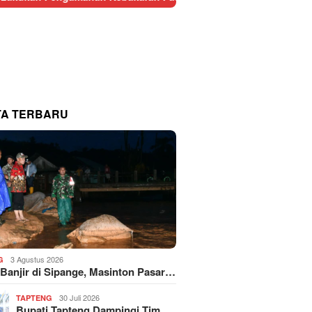
TA TERBARU
3 Agustus 2026
G
 Banjir di Sipange, Masinton Pasar…
30 Juli 2026
TAPTENG
Bupati Tapteng Dampingi Tim