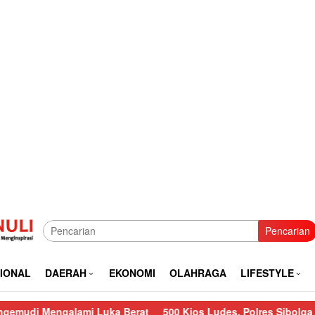
Pencarian
IONAL
DAERAH
EKONOMI
OLAHRAGA
LIFESTYLE
alami Luka Berat
500 Kios Ludes, Polres Sibolga Lakukan Pe