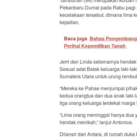
Tambunan (54) merupakan korban me
Pekanbaru-Dumai pada Rabu pagi se
kecelakaan tersebut, dimana lima k
kejadian.
Baca juga
Bahas Pengembanga
Perihal Kepemilikan Tanah
Jerri dan Linda sebenarnya hendak 
Sesuai adat Batak keluarga laki-l
Sumatera Utara untuk urung rembuk
“Mereka ke Pahae menjumpai pihak 
kedua orangtua dan dua anak laki
tiga orang keluarga terdekat marga 
“Lima orang meninggal hanya dua y
hendak menikah,” lanjut Antonius.
Dilansir dari Antara, di rumah duk