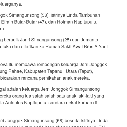
keluarganya.
nggok Simangunsong (58), istrinya Linda Tambunan
Efrain Butar-Butar (47), dan Hotman Napitupulu,
ru.
ng beradik Jonri Simangunsong (25) dan Jumanto
luka dan dilarikan ke Rumah Sakit Awal Bros A Yani
nnova itu membawa rombongan keluarga Jerri Jonggok
ng Pahae, Kabupaten Tapanuli Utara (Taput),
bicarakan rencana pernikahan anak mereka.
ggal adalah keluarga Jerri Jonggok Simangunsong
reka orang tua salah salah satu anak laki-laki yang
ata Antonius Napitupulu, saudara dekat korban di
rri Jonggok Simangunsong (58) beserta istrinya Linda