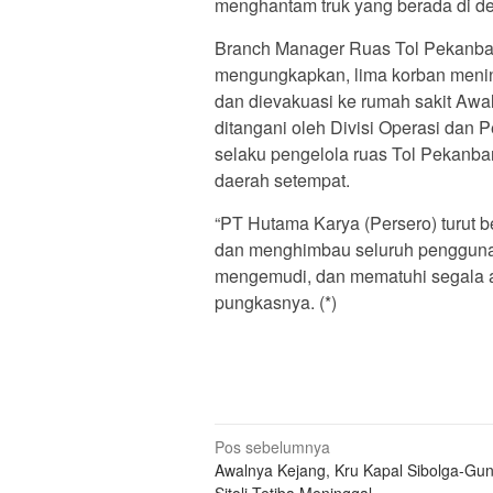
menghantam truk yang berada di d
Branch Manager Ruas Tol Pekanbar
mengungkapkan, lima korban menin
dan dievakuasi ke rumah sakit Awal
ditangani oleh Divisi Operasi dan 
selaku pengelola ruas Tol Pekanba
daerah setempat.
“PT Hutama Karya (Persero) turut 
dan menghimbau seluruh pengguna j
mengemudi, dan mematuhi segala atur
pungkasnya. (*)
Navigasi
Pos sebelumnya
Awalnya Kejang, Kru Kapal Sibolga-Gu
pos