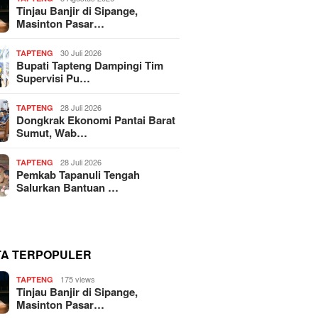
Tinjau Banjir di Sipange,
Masinton Pasar…
30 Juli 2026
TAPTENG
Bupati Tapteng Dampingi Tim
Supervisi Pu…
28 Juli 2026
TAPTENG
Dongkrak Ekonomi Pantai Barat
Sumut, Wab…
28 Juli 2026
TAPTENG
Pemkab Tapanuli Tengah
Salurkan Bantuan …
TA TERPOPULER
175 views
TAPTENG
Tinjau Banjir di Sipange,
Masinton Pasar…