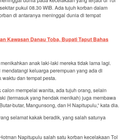
ninggal dunia pada kecelakaan yang terjadi di Tol
kitar pukul 08.30 WIB. Ada tujuh korban dalam
orban di antaranya meninggal dunia di tempat
n Kawasan Danau Toba, Bupati Taput Bahas
menikahkan anak laki-laki mereka tidak lama lagi.
aki mendatangi keluarga perempuan yang ada di
 waktu dan tempat pesta.
calon mempelai wanita, ada tujuh orang, selain
-laki (termasuk yang hendak menikah) juga membawa
Butar-butar, Mangunsong, dan H Napitupulu,” kata dia.
ang selamat kakak beradik, yang salah satunya
a Hotman Napitupulu salah satu korban kecelakaan Tol