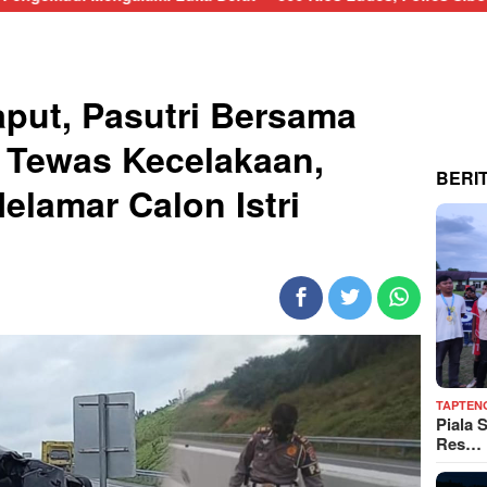
aput, Pasutri Bersama
 Tewas Kecelakaan,
BERI
elamar Calon Istri
TAPTEN
Piala 
Res…