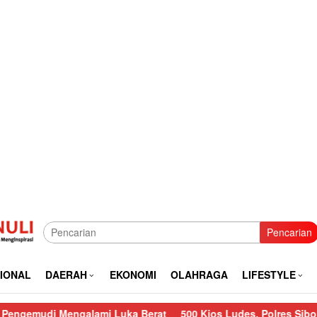
Pencarian
IONAL
DAERAH
EKONOMI
OLAHRAGA
LIFESTYLE
galami Luka Berat
500 Kios Ludes, Polres Sibolga Lakukan Pe