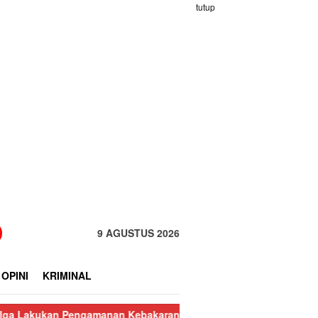
tutup
9 AGUSTUS 2026
OPINI
KRIMINAL
ngamanan Kebakaran Pasar Nauli
Kurang dari 24 Jam, Polisi Ri