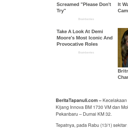
BeritaTapanuli.com –
Kecelakaan l
Kijang Innova BM 1730 VM dan Mobil
Pekanbaru – Dumai KM 32.
Tepatnya, pada Rabu (13/1) sekita