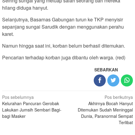
Seiring sungai yang meluap salah seorang dari mereka
hilang diduga hanyut.
Selanjutnya, Basarnas Gabungan turun ke TKP menyisir
sepanjang sungai Sarudik dengan menggunakan perahu
karet.
Namun hingga saat ini, korban belum berhasil ditemukan.
Pencarian terhadap korban juga dibantu oleh warga. (red)
SEBARKAN
Navigasi
Pos sebelumnya
Pos berikutnya
Kelurahan Pancuran Gerobak
Akhirnya Bocah Hanyut
pos
Lakukan Jumsih Sembari Bagi-
Ditemukan Sudah Meninggal
bagi Masker
Dunia, Paranormal Sempat
Terlibat