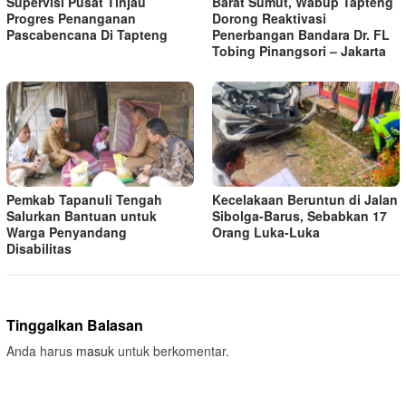
Supervisi Pusat Tinjau
Barat Sumut, Wabup Tapteng
Progres Penanganan
Dorong Reaktivasi
Pascabencana Di Tapteng
Penerbangan Bandara Dr. FL
Tobing Pinangsori – Jakarta
Pemkab Tapanuli Tengah
Kecelakaan Beruntun di Jalan
Salurkan Bantuan untuk
Sibolga-Barus, Sebabkan 17
Warga Penyandang
Orang Luka-Luka
Disabilitas
Tinggalkan Balasan
Anda harus
masuk
untuk berkomentar.