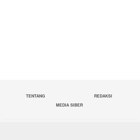
TENTANG
REDAKSI
MEDIA SIBER
Copyright © 2020 Berita Tapanuli. All Right Reserved