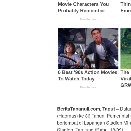
BeritaTapanuli.com, Taput –
Dalam
(Haornas) ke 36 Tahun, Pemerintah
bertempat di Lapangan Stadion Mi
Stadion, Tarutung (Rabu, 18/09).