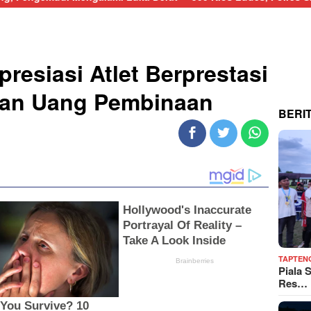
resiasi Atlet Berprestasi
an Uang Pembinaan
BERI
TAPTEN
Piala 
Res…