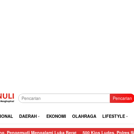
Pencarian
IONAL
DAERAH
EKONOMI
OLAHRAGA
LIFESTYLE
udi Mengalami Luka Berat
500 Kios Ludes, Polres Sibolga Lak