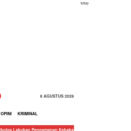
tutup
8 AGUSTUS 2026
OPINI
KRIMINAL
ukan Pengamanan Kebakaran Pasar Nauli
Kurang dari 24 Jam, P