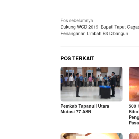
Navigasi
Pos sebelumnya
Dukung WCD 2019, Bupati Taput Gaga
pos
Penanganan Limbah B3 Dibangun
POS TERKAIT
Pemkab Tapanuli Utara
500 
Mutasi 77 ASN
Sibo
Pen
Pasa