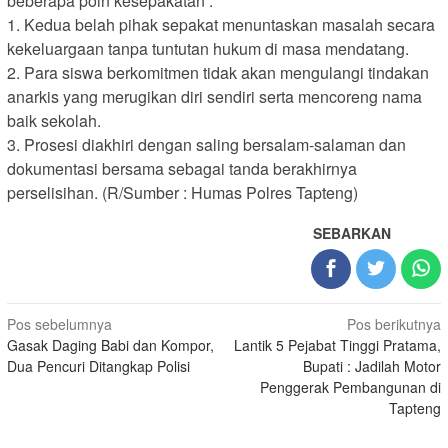
beberapa poin kesepakatan :
1. Kedua belah pihak sepakat menuntaskan masalah secara
kekeluargaan tanpa tuntutan hukum di masa mendatang.
2. Para siswa berkomitmen tidak akan mengulangi tindakan
anarkis yang merugikan diri sendiri serta mencoreng nama
baik sekolah.
3. Prosesi diakhiri dengan saling bersalam-salaman dan
dokumentasi bersama sebagai tanda berakhirnya
perselisihan. (R/Sumber : Humas Polres Tapteng)
SEBARKAN
Navigasi
Pos sebelumnya
Pos berikutnya
Gasak Daging Babi dan Kompor,
Lantik 5 Pejabat Tinggi Pratama,
pos
Dua Pencuri Ditangkap Polisi
Bupati : Jadilah Motor
Penggerak Pembangunan di
Tapteng