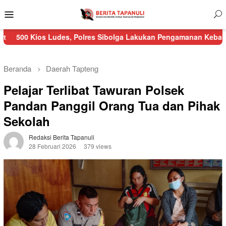
Menu
Mobile
Ludes, Polres Sibolga Lakukan Pengamanan Kebakaran Pasar Nau
Beranda
Daerah
Tapteng
Pelajar Terlibat Tawuran Polsek
Pandan Panggil Orang Tua dan Pihak
Sekolah
Redaksi Berita Tapanuli
28 Februari 2026
379 views