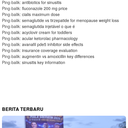
Ping-balik:
antibiotics for sinusitis
Ping-balik:
fluconazole 200 mg price
Ping-balik:
cialis maximum dose
Ping-balik:
semaglutide vs tirzepatide for menopause weight loss
Ping-balik:
semaglutida injetável o que é
Ping-balik:
acyclovir cream for toddlers
Ping-balik:
acular ketorolac pharmacology
Ping-balik:
avanafil pde5 inhibitor side effects
Ping-balik:
insurance coverage evaluation
Ping-balik:
augmentin vs amoxicillin key differences
Ping-balik:
sinusitis key information
BERITA TERBARU