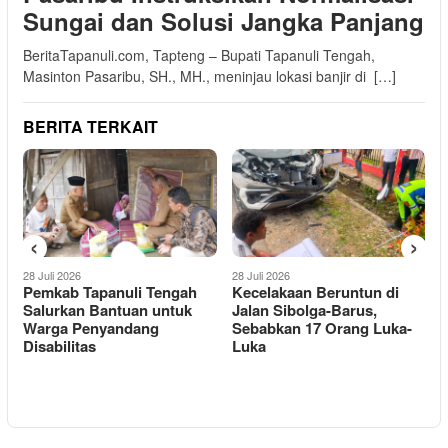
Sungai dan Solusi Jangka Panjang
BeritaTapanuli.com, Tapteng – Bupati Tapanuli Tengah,
Masinton Pasaribu, SH., MH., meninjau lokasi banjir di […]
BERITA TERKAIT
‹
›
28 Juli 2026
28 Juli 2026
2
Pemkab Tapanuli Tengah
Kecelakaan Beruntun di
B
Salurkan Bantuan untuk
Jalan Sibolga-Barus,
P
i
Warga Penyandang
Sebabkan 17 Orang Luka-
Disabilitas
Luka