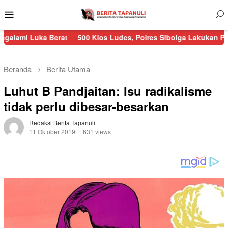
Menu
Mobile
a Berat
500 Kios Ludes, Polres Sibolga Lakukan Pengamanan K
Beranda
Berita Utama
Luhut B Pandjaitan: Isu radikalisme
tidak perlu dibesar-besarkan
Redaksi Berita Tapanuli
11 Oktober 2019
631 views