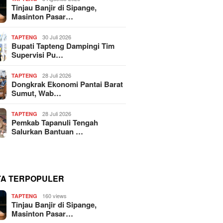
Tinjau Banjir di Sipange,
Masinton Pasar…
30 Juli 2026
TAPTENG
Bupati Tapteng Dampingi Tim
Supervisi Pu…
28 Juli 2026
TAPTENG
Dongkrak Ekonomi Pantai Barat
Sumut, Wab…
28 Juli 2026
TAPTENG
Pemkab Tapanuli Tengah
Salurkan Bantuan …
TA TERPOPULER
160 views
TAPTENG
Tinjau Banjir di Sipange,
Masinton Pasar…