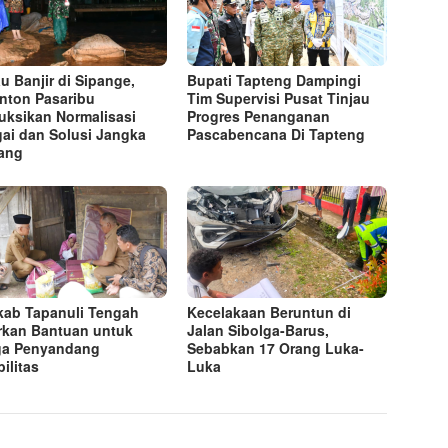
au Banjir di Sipange,
Bupati Tapteng Dampingi
nton Pasaribu
Tim Supervisi Pusat Tinjau
ruksikan Normalisasi
Progres Penanganan
ai dan Solusi Jangka
Pascabencana Di Tapteng
ang
ab Tapanuli Tengah
Kecelakaan Beruntun di
rkan Bantuan untuk
Jalan Sibolga-Barus,
ga Penyandang
Sebabkan 17 Orang Luka-
ilitas
Luka