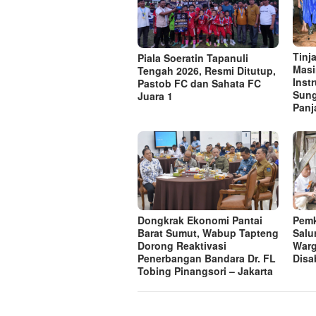
Tinj
Piala Soeratin Tapanuli
Masi
Tengah 2026, Resmi Ditutup,
Inst
Pastob FC dan Sahata FC
Sung
Juara 1
Panj
Dongkrak Ekonomi Pantai
Pemk
Barat Sumut, Wabup Tapteng
Salu
Dorong Reaktivasi
War
Penerbangan Bandara Dr. FL
Disab
Tobing Pinangsori – Jakarta