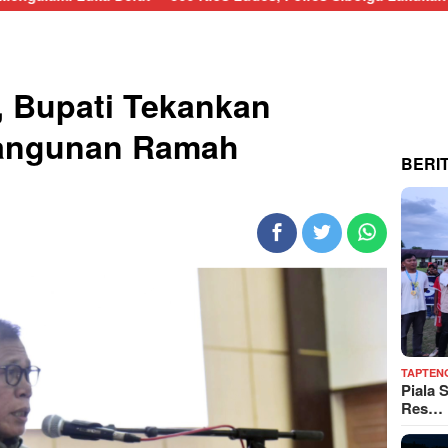
, Bupati Tekankan
angunan Ramah
BERI
TAPTEN
Piala 
Res…