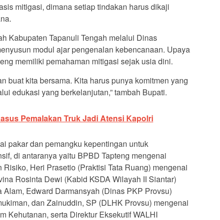
s mitigasi, dimana setiap tindakan harus dikaji
na.
ah Kabupaten Tapanuli Tengah melalui Dinas
 menyusun modul ajar pengenalan kebencanaan. Upaya
teng memiliki pemahaman mitigasi sejak usia dini.
an buat kita bersama. Kita harus punya komitmen yang
ui edukasi yang berkelanjutan,” tambah Bupati.
asus Pemalakan Truk Jadi Atensi Kapolri
ai pakar dan pemangku kepentingan untuk
f, di antaranya yaitu BPBD Tapteng mengenai
isiko, Heri Prasetio (Praktisi Tata Ruang) mengenai
na Rosinta Dewi (Kabid KSDA Wilayah II Siantar)
 Alam, Edward Darmansyah (Dinas PKP Provsu)
ukiman, dan Zainuddin, SP (DLHK Provsu) mengenai
Kehutanan, serta Direktur Eksekutif WALHI