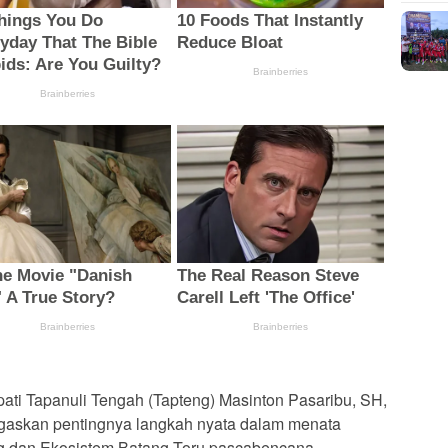
ti Tapanuli Tengah (Tapteng) Masinton Pasaribu, SH,
gaskan pentingnya langkah nyata dalam menata
g dan Ekosistem Batang Toru pascabencana.