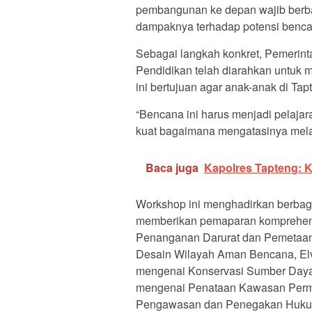
pembangunan ke depan wajib berbasi
dampaknya terhadap potensi benca
Sebagai langkah konkret, Pemerint
Pendidikan telah diarahkan untuk
ini bertujuan agar anak-anak di Tap
“Bencana ini harus menjadi pelajar
kuat bagaimana mengatasinya melal
Baca juga
Kapolres Tapteng: K
Workshop ini menghadirkan berbag
memberikan pemaparan komprehensi
Penanganan Darurat dan Pemetaan R
Desain Wilayah Aman Bencana, Elvi
mengenai Konservasi Sumber Daya
mengenai Penataan Kawasan Perm
Pengawasan dan Penegakan Hukum 