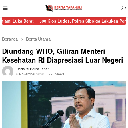
Menu
Mobile
Berat
500 Kios Ludes, Polres Sibolga Lakukan Pengamanan Keb
Beranda
Berita Utama
Diundang WHO, Giliran Menteri
Kesehatan RI Diapresiasi Luar Negeri
Redaksi Berita Tapanuli
6 November 2020
790 views