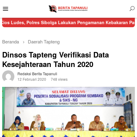
Menu
Mobile
olres Sibolga Lakukan Pengamanan Kebakaran Pasar Nauli
Kura
Beranda
Daerah
Tapteng
Dinsos Tapteng Verifikasi Data
Kesejahteraan Tahun 2020
Redaksi Berita Tapanuli
12 Februari 2020
748 views