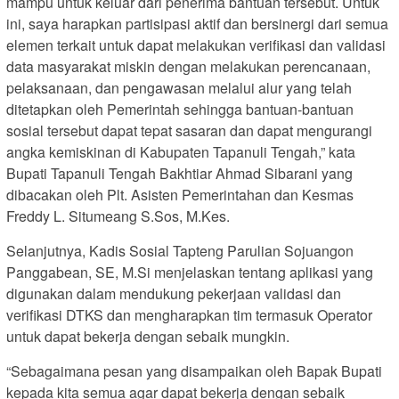
mampu untuk keluar dari penerima bantuan tersebut. Untuk
ini, saya harapkan partisipasi aktif dan bersinergi dari semua
elemen terkait untuk dapat melakukan verifikasi dan validasi
data masyarakat miskin dengan melakukan perencanaan,
pelaksanaan, dan pengawasan melalui alur yang telah
ditetapkan oleh Pemerintah sehingga bantuan-bantuan
sosial tersebut dapat tepat sasaran dan dapat mengurangi
angka kemiskinan di Kabupaten Tapanuli Tengah,” kata
Bupati Tapanuli Tengah Bakhtiar Ahmad Sibarani yang
dibacakan oleh Plt. Asisten Pemerintahan dan Kesmas
Freddy L. Situmeang S.Sos, M.Kes.
Selanjutnya, Kadis Sosial Tapteng Parulian Sojuangon
Panggabean, SE, M.Si menjelaskan tentang aplikasi yang
digunakan dalam mendukung pekerjaan validasi dan
verifikasi DTKS dan mengharapkan tim termasuk Operator
untuk dapat bekerja dengan sebaik mungkin.
“Sebagaimana pesan yang disampaikan oleh Bapak Bupati
kepada kita semua agar dapat bekerja dengan sebaik