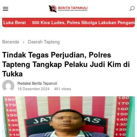
Menu
Mobile
500 Kios Ludes, Polres Sibolga Lakukan Pengamanan Kebakaran
Beranda
Daerah
Tapteng
Tindak Tegas Perjudian, Polres
Tapteng Tangkap Pelaku Judi Kim di
Tukka
Redaksi Berita Tapanuli
18 Desember 2024
461 views