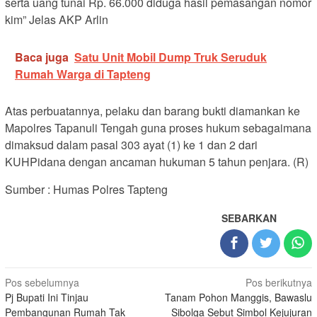
serta uang tunai Rp. 66.000 diduga hasil pemasangan nomor
kim” Jelas AKP Arlin
Baca juga
Satu Unit Mobil Dump Truk Seruduk
Rumah Warga di Tapteng
Atas perbuatannya, pelaku dan barang bukti diamankan ke
Mapolres Tapanuli Tengah guna proses hukum sebagaimana
dimaksud dalam pasal 303 ayat (1) ke 1 dan 2 dari
KUHPidana dengan ancaman hukuman 5 tahun penjara. (R)
Sumber : Humas Polres Tapteng
SEBARKAN
Navigasi
Pos sebelumnya
Pos berikutnya
Pj Bupati Ini Tinjau
Tanam Pohon Manggis, Bawaslu
pos
Pembangunan Rumah Tak
Sibolga Sebut Simbol Kejujuran