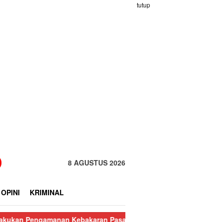
tutup
8 AGUSTUS 2026
OPINI
KRIMINAL
ngamanan Kebakaran Pasar Nauli
Kurang dari 24 Jam, Polisi Ri