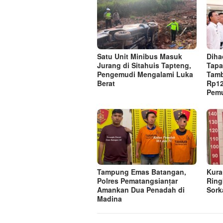
Satu Unit Minibus Masuk
Diha
Jurang di Sitahuis Tapteng,
Tapa
Pengemudi Mengalami Luka
Tam
Berat
Rp12
Pemu
Tampung Emas Batangan,
Kura
Polres Pematangsianțar
Ring
Amankan Dua Penadah di
Sor
Madina