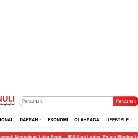
Pencarian
IONAL
DAERAH
EKONOMI
OLAHRAGA
LIFESTYLE
galami Luka Berat
500 Kios Ludes, Polres Sibolga Lakukan Pe