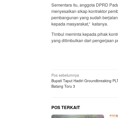
Sementara itu, anggota DPRD Pada
menyesalkan sikap kontraktor pem
pembangunan yang sudah berjalan.
kepada masyarakat,” katanya.
Timbul meminta kepada pihak kontr
yang ditimbulkan dari pengerjaan pr
Navigasi
Pos sebelumnya
Bupati Taput Hadiri Groundbreaking P
pos
Batang Toru 3
POS TERKAIT