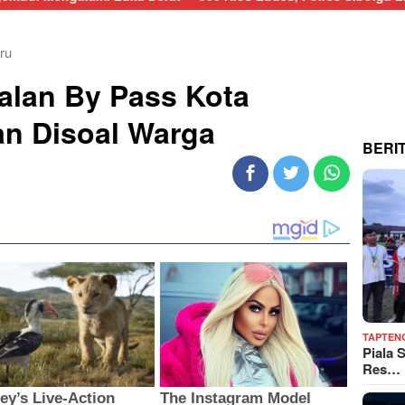
ru
lan By Pass Kota
n Disoal Warga
BERI
TAPTEN
Piala 
Res…