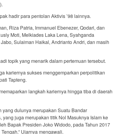
).
ak hadir para pentolan Aktivis ’98 lainnya.
an, Riza Patria, Immanuel Ebenezer, Qodari, dan
Rusly Moti, Melkiades Laka Lena, Syahganda
 Jabo, Sulaiman Haikal, Andrianto Andri, dan masih
adi topik yang menarik dalam pertemuan tersebut.
ingga kariernya sukses menggemparkan perpolitikan
ati Tapteng.
emaparkan langkah kariernya hingga tiba di daerah
ah yang dulunya merupakan Suatu Bandar
, yang juga merupakan titik Nol Masuknya Islam ke
oleh Bapak Presiden Joko Widodo, pada Tahun 2017
i Tengah.” Ujarnya mengawali.