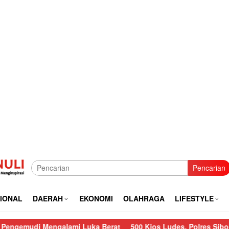
Pencarian
IONAL
DAERAH
EKONOMI
OLAHRAGA
LIFESTYLE
galami Luka Berat
500 Kios Ludes, Polres Sibolga Lakukan Pe