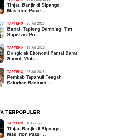
Tinjau Banjir di Sipange,
Masinton Pasar…
30 Juli 2026
TAPTENG
Bupati Tapteng Dampingi Tim
Supervisi Pu…
28 Juli 2026
TAPTENG
Dongkrak Ekonomi Pantai Barat
Sumut, Wab…
28 Juli 2026
TAPTENG
Pemkab Tapanuli Tengah
Salurkan Bantuan …
TA TERPOPULER
181 views
TAPTENG
Tinjau Banjir di Sipange,
Masinton Pasar…