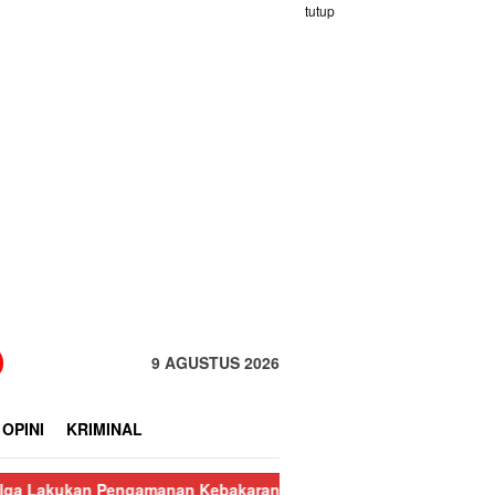
tutup
9 AGUSTUS 2026
OPINI
KRIMINAL
ngamanan Kebakaran Pasar Nauli
Kurang dari 24 Jam, Polisi Ri