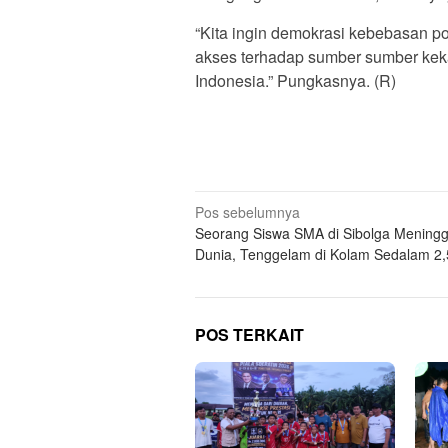
“Kita ingin demokrasi kebebasan pol
akses terhadap sumber sumber kekay
Indonesia.” Pungkasnya. (R)
Navigasi
Pos sebelumnya
Seorang Siswa SMA di Sibolga Meningg
pos
Dunia, Tenggelam di Kolam Sedalam 2
POS TERKAIT