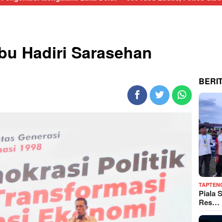
bu Hadiri Sarasehan
BERI
TAPTEN
Piala 
Res…