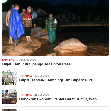
3 Agustus 2026
TAPTENG
Tinjau Banjir di Sipange, Masinton Pasar…
30 Juli 2026
TAPTENG
Bupati Tapteng Dampingi Tim Supervisi Pu…
28 Juli 2026
TAPTENG
Dongkrak Ekonomi Pantai Barat Sumut, Wab…