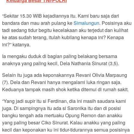
Keluarga Besar TNI-POLRI
“Sekitar 15.30 WIB kejadiannya itu. Kami baru saja dari
bandara dan mau arah pulang ke
Simalungun
. Posisinya aku
tadi sedang tidur begitu kecelakaan aku terjedut dan kulihat
ke atas sudah terang, itulah kubilang kenapa ini? Kenapa
ini?” katanya.
Ia mengaku duduk di bagian paling belakang bersama
anaknya yang paling kecil, Dela Nathania Sinurat (3,5).
Selain itu juga ada keponakannya Revani Olivia Marpaung
(7). Dela dan Revani hanya mengalami luka ringan saja.
Keduanya tampak masih shok ketika ditemui di rumah sakit.
“Yang jadi supir itu si Ferdinan, dia ini masih saudara kami
juga. Di sampingnya itu ada si Saronika itu dan di posisi
bangku tengah ada mertuaku Opung Remon dan anakku
yang paling besar Ciko Sinurat. Kalau anakku yang paling
kecil dan keponakan ku ini tidur-tidurannya semua posisinya