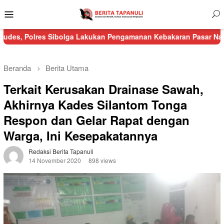
Menu
Mobile
 Sibolga Lakukan Pengamanan Kebakaran Pasar Nauli
Kurang da
Beranda
Berita Utama
Terkait Kerusakan Drainase Sawah,
Akhirnya Kades Silantom Tonga
Respon dan Gelar Rapat dengan
Warga, Ini Kesepakatannya
Redaksi Berita Tapanuli
14 November 2020
898 views