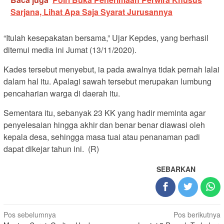
Sarjana, Lihat Apa Saja Syarat Jurusannya
“Itulah kesepakatan bersama,” Ujar Kepdes, yang berhasil
ditemui media ini Jumat (13/11/2020).
Kades tersebut menyebut, ia pada awalnya tidak pernah lalai
dalam hal itu. Apalagi sawah tersebut merupakan lumbung
pencaharian warga di daerah itu.
Sementara itu, sebanyak 23 KK yang hadir meminta agar
penyelesaian hingga akhir dan benar benar diawasi oleh
kepala desa, sehingga masa tuai atau penanaman padi
dapat dikejar tahun ini. (R)
SEBARKAN
Navigasi
Pos sebelumnya
Pos berikutnya