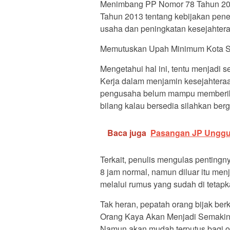
Menimbang PP Nomor 78 Tahun 2015
Tahun 2013 tentang kebijakan pen
usaha dan peningkatan kesejahtera
Memutuskan Upah Minimum Kota Si
Mengetahui hal ini, tentu menjadi
Kerja dalam menjamin kesejahteraan
pengusaha belum mampu memberika
bilang kalau bersedia silahkan ber
Baca juga
Pasangan JP Unggul
Terkait, penulis mengulas penting
8 jam normal, namun diluar itu me
melalui rumus yang sudah di tetapk
Tak heran, pepatah orang bijak ber
Orang Kaya Akan Menjadi Semakin K
Namun akan mudah terputus bagi 