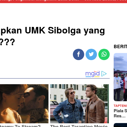
apkan UMK Sibolga yang
 ???
BERI
TAPTEN
Piala 
Res…