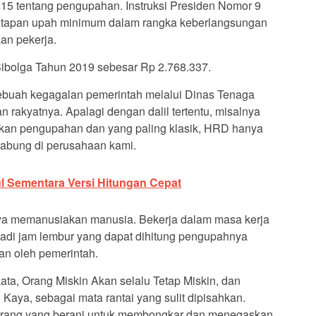
 tentang pengupahan. Instruksi Presiden Nomor 9
etapan upah minimum dalam rangka keberlangsungan
an pekerja.
bolga Tahun 2019 sebesar Rp 2.768.337.
 sebuah kegagalan pemerintah melalui Dinas Tenaga
 rakyatnya. Apalagi dengan dalil tertentu, misalnya
n pengupahan dan yang paling klasik, HRD hanya
gabung di perusahaan kami.
 Sementara Versi Hitungan Cepat
nya memanusiakan manusia. Bekerja dalam masa kerja
njadi jam lembur yang dapat dihitung pengupahnya
an oleh pemerintah.
kata, Orang Miskin Akan selalu Tetap Miskin, dan
aya, sebagai mata rantai yang sulit dipisahkan.
orang yang berani untuk membongkar dan menegaskan