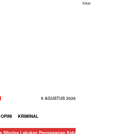
tutup
9 AGUSTUS 2026
OPINI
KRIMINAL
akukan Pengamanan Kebakaran Pasar Nauli
Kurang dari 24 Jam,