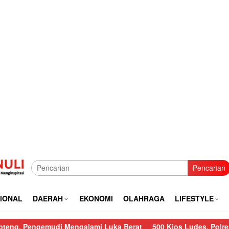
Pencarian
IONAL
DAERAH
EKONOMI
OLAHRAGA
LIFESTYLE
emudi Mengalami Luka Berat
500 Kios Ludes, Polres Sibolga L