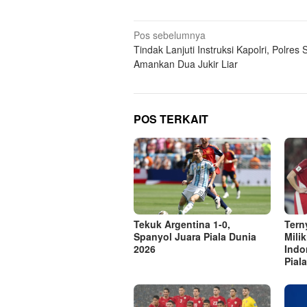
Navigasi
Pos sebelumnya
Tindak Lanjuti Instruksi Kapolri, Polres 
pos
Amankan Dua Jukir Liar
POS TERKAIT
Tekuk Argentina 1-0,
Tern
Spanyol Juara Piala Dunia
Mili
2026
Indo
Pial