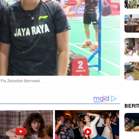
n Pia Zebadiah Bernadet.
BERI