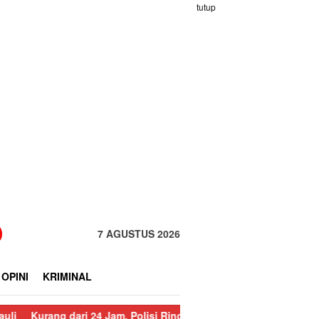
tutup
7 AGUSTUS 2026
OPINI
KRIMINAL
dari 24 Jam, Polisi Ringkus Pelaku Curanmor di Sorkam
Sempat 