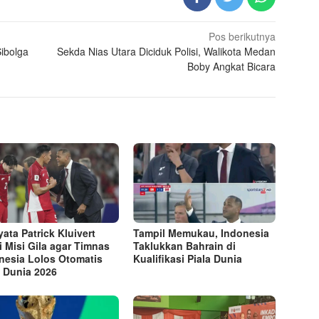
Pos berikutnya
Sibolga
Sekda Nias Utara Diciduk Polisi, Walikota Medan
Boby Angkat Bicara
yata Patrick Kluivert
Tampil Memukau, Indonesia
ki Misi Gila agar Timnas
Taklukkan Bahrain di
nesia Lolos Otomatis
Kualifikasi Piala Dunia
a Dunia 2026