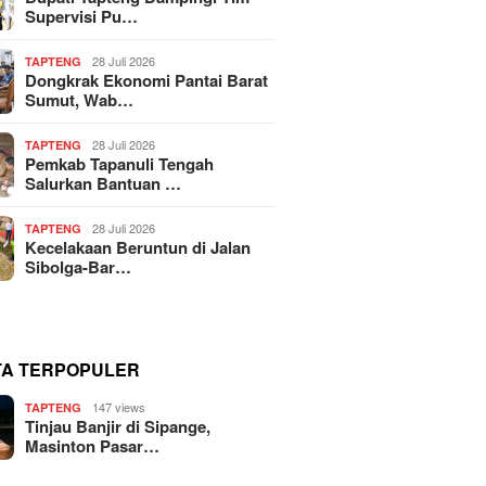
Supervisi Pu…
28 Juli 2026
TAPTENG
Dongkrak Ekonomi Pantai Barat
Sumut, Wab…
28 Juli 2026
TAPTENG
Pemkab Tapanuli Tengah
Salurkan Bantuan …
28 Juli 2026
TAPTENG
Kecelakaan Beruntun di Jalan
Sibolga-Bar…
TA TERPOPULER
147 views
TAPTENG
Tinjau Banjir di Sipange,
Masinton Pasar…