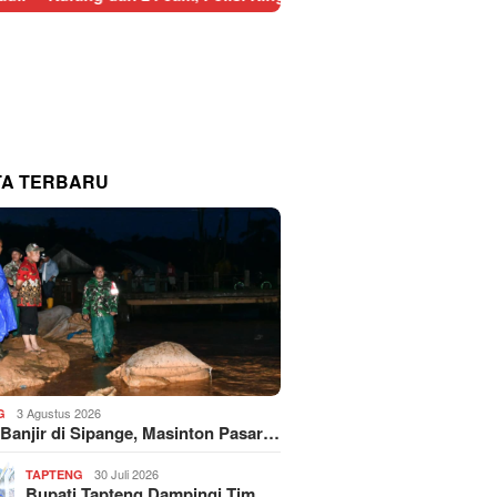
TA TERBARU
3 Agustus 2026
G
 Banjir di Sipange, Masinton Pasar…
30 Juli 2026
TAPTENG
Bupati Tapteng Dampingi Tim