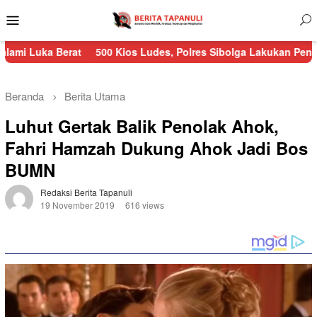
Menu
Mobile
Berat
500 Kios Ludes, Polres Sibolga Lakukan Pengamanan Keb
Beranda
Berita Utama
Luhut Gertak Balik Penolak Ahok,
Fahri Hamzah Dukung Ahok Jadi Bos
BUMN
Redaksi Berita Tapanuli
19 November 2019
616 views