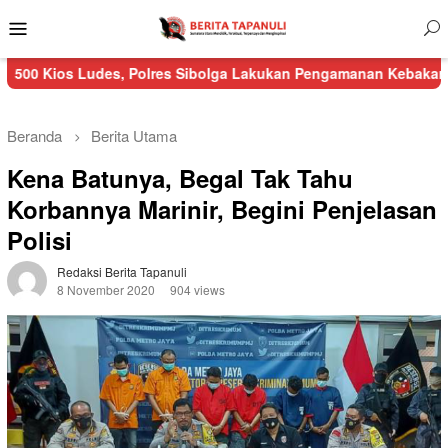
Menu
Mobile
 Ludes, Polres Sibolga Lakukan Pengamanan Kebakaran Pasar Nau
Beranda
Berita Utama
Kena Batunya, Begal Tak Tahu
Korbannya Marinir, Begini Penjelasan
Polisi
Redaksi Berita Tapanuli
8 November 2020
904 views