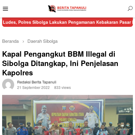
Menu
Mobile
es Sibolga Lakukan Pengamanan Kebakaran Pasar Nauli
Kurang 
Beranda
Daerah
Sibolga
Kapal Pengangkut BBM Illegal di
Sibolga Ditangkap, Ini Penjelasan
Kapolres
Redaksi Berita Tapanuli
21 September 2022
833 views