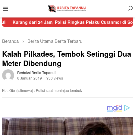
Menu
Mobile
g dari 24 Jam, Polisi Ringkus Pelaku Curanmor di Sorkam
Sempa
Beranda
Berita Utama
Berita Terbaru
Kalah Pilkades, Tembok Setinggi Dua
Meter Dibendung
Redaksi Berita Tapanuli
6 Januari 2019
930 views
Ket. Gbr (istimewa) : Polisi saat meninjau tembok