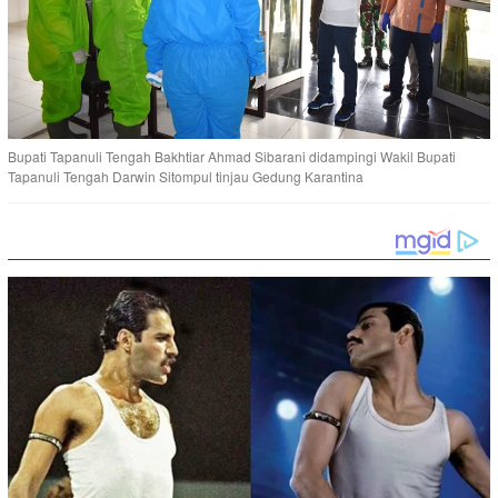
Bupati Tapanuli Tengah Bakhtiar Ahmad Sibarani didampingi Wakil Bupati
Tapanuli Tengah Darwin Sitompul tinjau Gedung Karantina