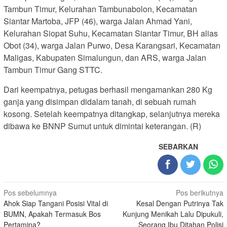
Tambun Timur, Kelurahan Tambunabolon, Kecamatan
Siantar Martoba, JFP (46), warga Jalan Ahmad Yani,
Kelurahan Siopat Suhu, Kecamatan Siantar Timur, BH alias
Obot (34), warga Jalan Purwo, Desa Karangsari, Kecamatan
Maligas, Kabupaten Simalungun, dan ARS, warga Jalan
Tambun Timur Gang STTC.
Dari keempatnya, petugas berhasil mengamankan 280 Kg
ganja yang disimpan didalam tanah, di sebuah rumah
kosong. Setelah keempatnya ditangkap, selanjutnya mereka
dibawa ke BNNP Sumut untuk dimintai keterangan. (R)
SEBARKAN
Navigasi
Pos sebelumnya
Pos berikutnya
Ahok Siap Tangani Posisi Vital di
Kesal Dengan Putrinya Tak
pos
BUMN, Apakah Termasuk Bos
Kunjung Menikah Lalu Dipukuli,
Pertamina?
Seorang Ibu Ditahan Polisi