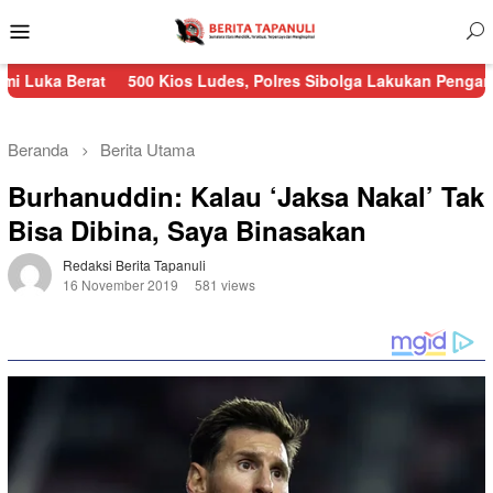
Menu
Mobile
rat
500 Kios Ludes, Polres Sibolga Lakukan Pengamanan Kebak
Beranda
Berita Utama
Burhanuddin: Kalau ‘Jaksa Nakal’ Tak
Bisa Dibina, Saya Binasakan
Redaksi Berita Tapanuli
16 November 2019
581 views