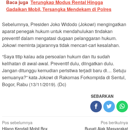
Baca juga
Terungkap Modus Rental Hingga
Gadaikan Mobil, Tersangka Mendekam di Polres
Sebelumnya, Presiden Joko Widodo (Jokowi) mengingatkan
aparat penegak hukum untuk mendahulukan tindakan
preventif dalam mengatasi dugaan pelanggaran hukum.
Jokowi meminta jajarannya tidak mencari-cari kesalahan.
“Saya titip kalau ada persoalan hukum dan itu sudah
kelihatan di awal-awal. Preventif dulu, diingatkan dulu.
Jangan ditunggu kemudian peristiwa terjadi baru di… Setuju
semuanya?” kata Jokowi di Rakornas Forkompida di Sentul,
Bogor, Rabu (13/11/2019). (Dc)
SEBARKAN
Navigasi
Pos sebelumnya
Pos berikutnya
Hilang Kendali Mobil Box
Bupati Ajak Masyarakat